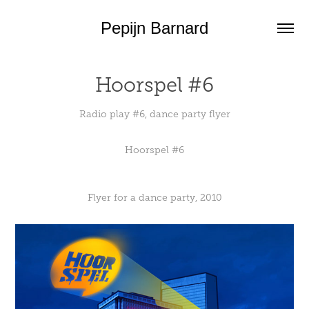
Pepijn Barnard
Hoorspel #6
Radio play #6, dance party flyer
Hoorspel #6
Flyer for a dance party, 2010